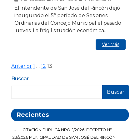
El intendente de San José del Rincón dejó
inaugurado el 5° período de Sesiones
Ordinarias del Concejo Municipal el pasado
jueves. La frágil situación económica…
Ver Más
Paginación
Página
Página
Página
Anterior
1
…
12
13
de
Buscar
entradas
Buscar
Recientes
LICITACIÓN PUBLICA NRO. 1/2026. DECRETO N°
123/2026 MUNICIPALIDAD DE SAN JOSÉ DEL RINCÓN