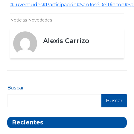
#Juventudes
#Participación
#SanJoséDelRincón
#Sa
Noticias
Novedades
Alexis Carrizo
Buscar
Buscar
Recientes