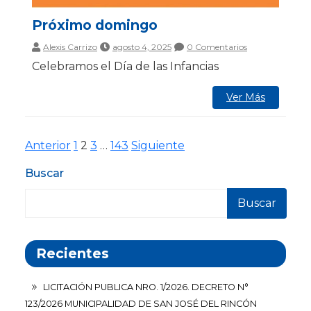
Próximo domingo
Alexis Carrizo
agosto 4, 2025
0 Comentarios
Celebramos el Día de las Infancias
Ver Más
Paginación
Página
Página
Página
Página
Anterior
1
2
3
…
143
Siguiente
de
Buscar
entradas
Buscar
Recientes
LICITACIÓN PUBLICA NRO. 1/2026. DECRETO N°
123/2026 MUNICIPALIDAD DE SAN JOSÉ DEL RINCÓN