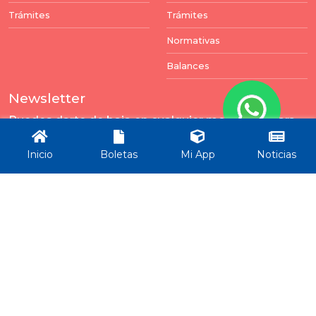
Trámites
Trámites
Normativas
Balances
Newsletter
Puedes darte de baja en cualquier momento. Para
ello, encontrará nuestros datos de contacto en el
aviso legal.
Inicio
Boletas
Mi App
Noticias
Enviar
Todos los derechos reservados por Municipalidad Rincón -
ver términos y condiciones