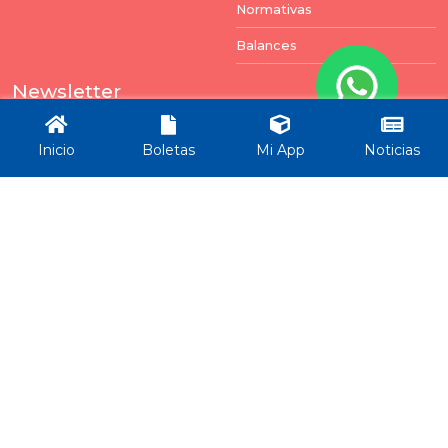
Normativas
Balances
Newsletter
Puedes darte de baja en cualquier momento. Para
ello, encontrará nuestros datos de contacto en el
Inicio
Boletas
Mi App
Noticias
aviso legal.
Enviar
Todos los derechos reservados por Municipalidad Rincón -
ver términos y condiciones