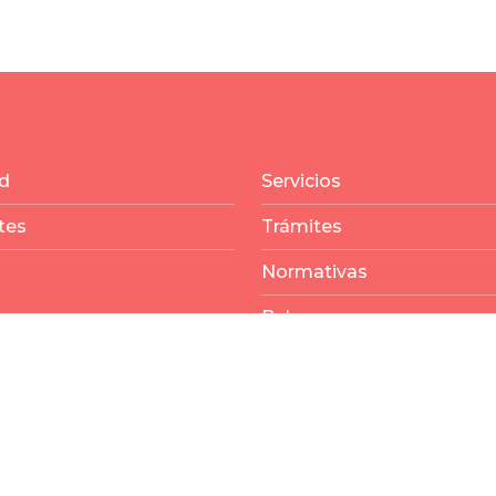
d
Servicios
tes
Trámites
Normativas
Balances
echos reservados por Municipalidad Rincón -
ver término