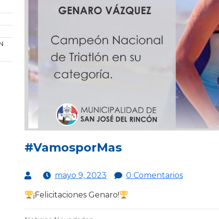
N
#VamosporMas
mayo 9, 2023
0 Comentarios
¡Felicitaciones Genaro!