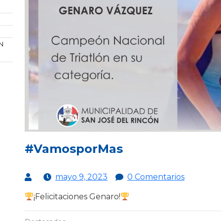
N
#VamosporMas
mayo 9, 2023
0 Comentarios
¡Felicitaciones Genaro!