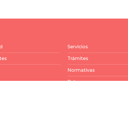
d
Servicios
tes
Trámites
Normativas
Balances
echos reservados por Municipalidad Rincón -
ver término