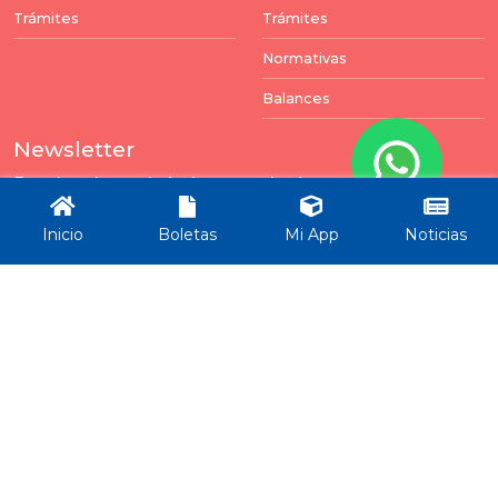
Trámites
Trámites
Normativas
Balances
Newsletter
Puedes darte de baja en cualquier momento. Para
ello, encontrará nuestros datos de contacto en el
Inicio
Boletas
Mi App
Noticias
aviso legal.
Enviar
Todos los derechos reservados por Municipalidad Rincón -
ver términos y condiciones