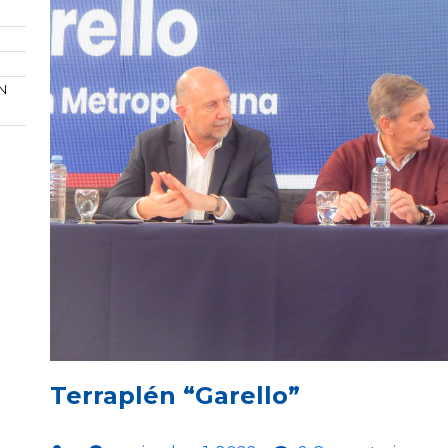
N
Terraplén “Garello”