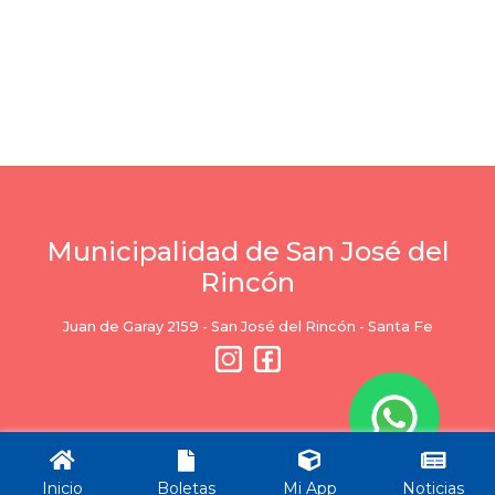
Municipalidad de San José del
Rincón
Juan de Garay 2159 - San José del Rincón - Santa Fe
Ciudad
Servicios
Inicio
Boletas
Mi App
Noticias
Trámites
Trámites