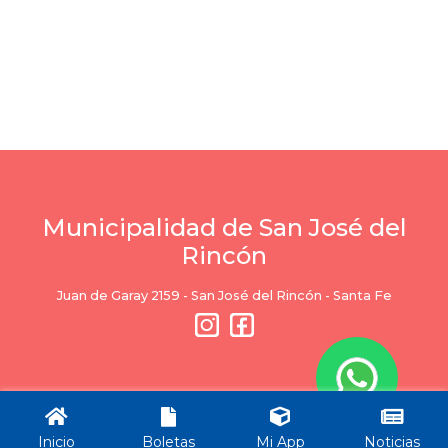
Municipalidad de San José del
Rincón
Juan de Garay 2159 - San José del Rincón - Santa Fe
Ciudad
Servicios
Inicio
Boletas
Mi App
Noticias
Trámites
Trámites