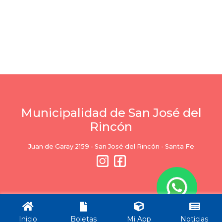
Municipalidad de San José del
Rincón
Juan de Garay 2159 - San José del Rincón - Santa Fe
Ciudad
Servicios
Inicio
Boletas
Mi App
Noticias
Trámites
Trámites