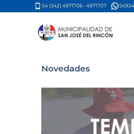
54 (342) 4971706 - 4971707
54934
Novedades