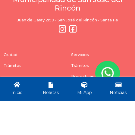
Rincón
Juan de Garay 2159 - San José del Rincón - Santa Fe
Ciudad
Servicios
Trámites
Trámites
Normativas
Balances
Inicio
Boletas
Mi App
Noticias
Newsletter
Puedes darte de baja en cualquier momento. Para
ello, encontrará nuestros datos de contacto en el
aviso legal.