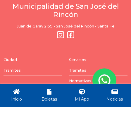
Municipalidad de San José del
Rincón
Juan de Garay 2159 - San José del Rincón - Santa Fe
Ciudad
Servicios
Trámites
Trámites
Normativas
Balances
Inicio
Boletas
Mi App
Noticias
Newsletter
Puedes darte de baja en cualquier momento. Para
ello, encontrará nuestros datos de contacto en el
aviso legal.