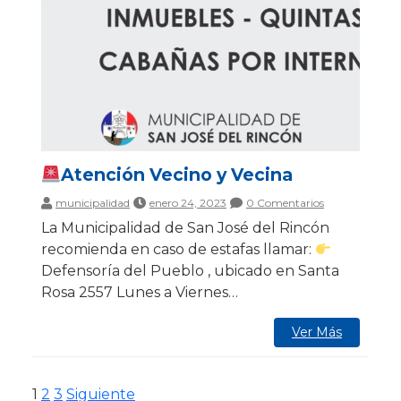
Atención Vecino y Vecina
municipalidad
enero 24, 2023
0 Comentarios
La Municipalidad de San José del Rincón
recomienda en caso de estafas llamar:
Defensoría del Pueblo , ubicado en Santa
Rosa 2557 Lunes a Viernes…
Ver Más
Paginación
Página
Página
Página
1
2
3
Siguiente