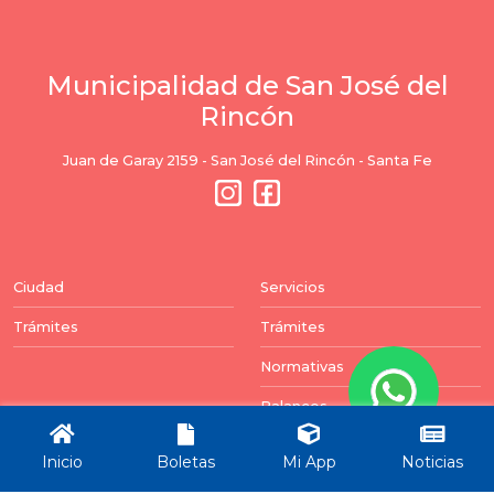
Municipalidad de San José del
Rincón
Juan de Garay 2159 - San José del Rincón - Santa Fe
Ciudad
Servicios
Trámites
Trámites
Normativas
Balances
Newsletter
Inicio
Boletas
Mi App
Noticias
Puedes darte de baja en cualquier momento. Para