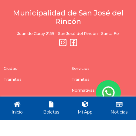
Municipalidad de San José del
Rincón
Juan de Garay 2159 - San José del Rincón - Santa Fe
Ciudad
Servicios
Trámites
Trámites
Normativas
Balances
Inicio
Boletas
Mi App
Noticias
Newsletter
Puedes darte de baja en cualquier momento. Para
ello, encontrará nuestros datos de contacto en el