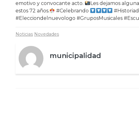
emotivo y convocante acto.
Les dejamos algunas
estos 72 años.
#Celebrando
#Historia
#Elecciondelnuevologo #GruposMusicales #Esc
Noticias
Novedades
municipalidad