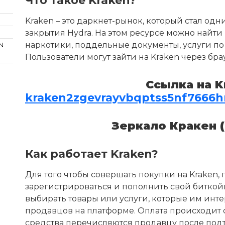
Что такое Kraken?
Kraken – это даркнет-рынок, который стал од
закрытия Hydra. На этом ресурсе можно найти 
наркотики, поддельные документы, услуги по
N
Пользователи могут зайти на Kraken через бр
Cсылка на K
kraken2zgevrayvbqptss5nf7666
Зеркало Кракен (
Как работает Kraken?
Для того чтобы совершать покупки на Kraken,
зарегистрироваться и пополнить свой биткойн
выбирать товары или услуги, которые им инте
продавцов на платформе. Оплата происходит с
средства перечисляются продавцу после подт