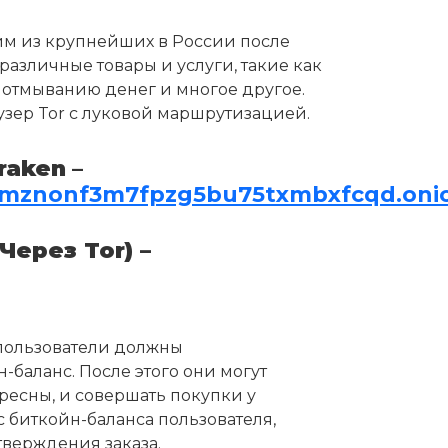
ним из крупнейших в России после
различные товары и услуги, такие как
 отмыванию денег и многое другое.
аузер Tor с луковой маршрутизацией.
raken
–
hmznonf3m7fpzg5bu75txmbxfcqd.oni
Через Tor) –
 пользователи должны
-баланс. После этого они могут
ресны, и совершать покупки у
 биткойн-баланса пользователя,
верждения заказа.