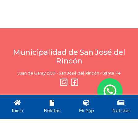
Municipalidad de San José del
Rincón
Juan de Garay 2159 - San José del Rincón - Santa Fe
Ciudad
Servicios
Inicio
Boletas
Mi App
Noticias
Trámites
Trámites
Normativas