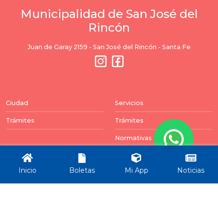
Municipalidad de San José del
Rincón
Juan de Garay 2159 - San José del Rincón - Santa Fe
Ciudad
Servicios
Trámites
Trámites
Normativas
Balances
Inicio
Boletas
Mi App
Noticias
Newsletter
Puedes darte de baja en cualquier momento. Para
ello, encontrará nuestros datos de contacto en el
aviso legal.