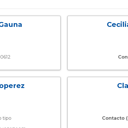
 Gauna
Cecil
0612
Con
Soperez
Cl
a
o tipo
Contacto 