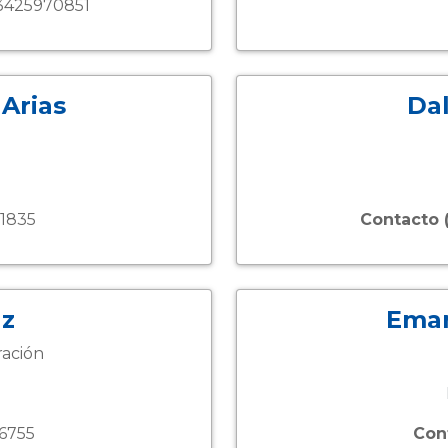
425970851
Arias
Dal
1835
Contacto 
az
Ema
ración
6755
Con