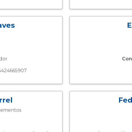
aves
E
dor
Con
424665907
rrel
Fed
lementos