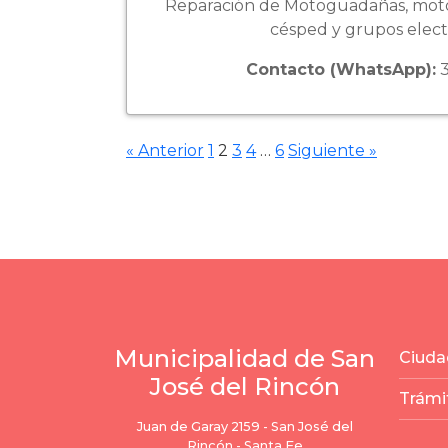
Reparación de Motoguadañas, motos
césped y grupos elec
Contacto (WhatsApp):
3
« Anterior
1
2
3
4
…
6
Siguiente »
Municipalidad de San
Ciuda
José del Rincón
Trámi
Juan de Garay 2159 - San José del
Rincón - Santa Fe