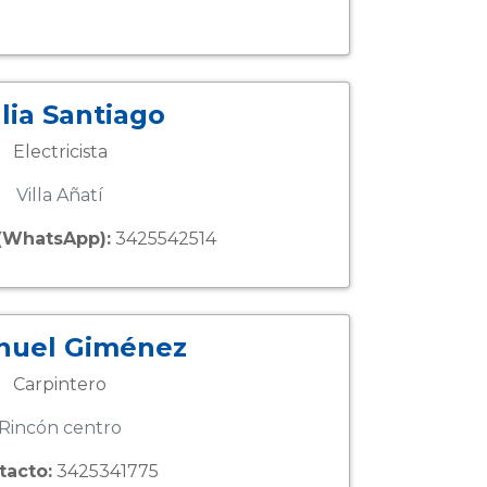
lia Santiago
Electricista
Villa Añatí
(WhatsApp):
3425542514
nuel Giménez
Carpintero
Rincón centro
tacto:
3425341775