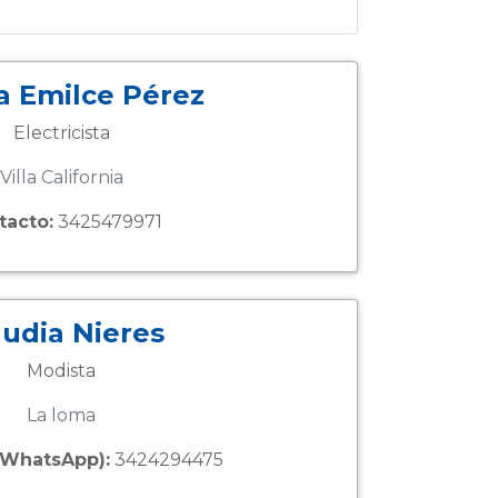
ia Emilce Pérez
Electricista
Villa California
tacto:
3425479971
audia Nieres
Modista
La loma
(WhatsApp):
3424294475