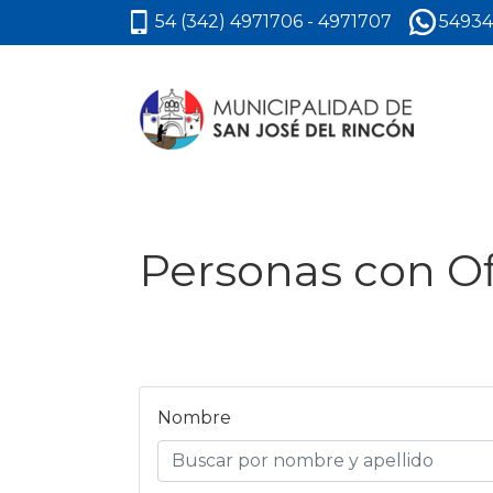
54 (342) 4971706 - 4971707
54934
Personas con Of
Nombre