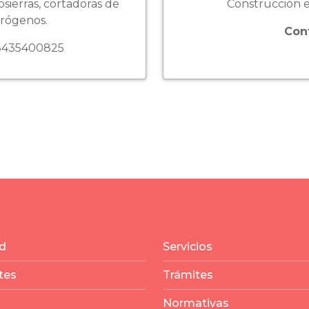
ierras, cortadoras de
Construcción e
trógenos.
Con
435400825
d
Servicios
tes
Trámites
Normativas