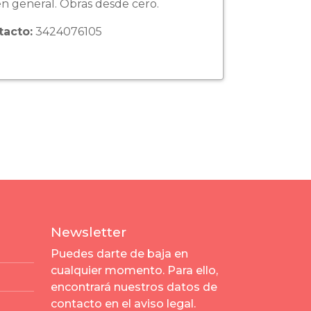
n general. Obras desde cero.
tacto:
3424076105
Newsletter
Puedes darte de baja en
cualquier momento. Para ello,
encontrará nuestros datos de
contacto en el aviso legal.