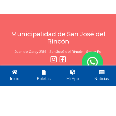
Municipalidad de San José del
Rincón
Juan de Garay 2159 - San José del Rincón - Santa Fe
Inicio
Boletas
Mi App
Noticias
Ciudad
Servicios
Trámites
Trámites
Normativas
Balances